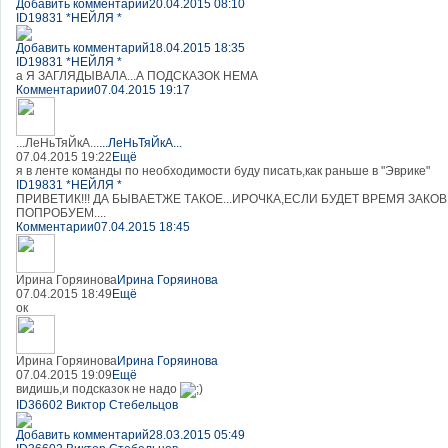
Добавить комментарий
20.04.2015 08:10
ID19831 *НЕЙЛЯ *
Добавить комментарий
18.04.2015 18:35
ID19831 *НЕЙЛЯ *
а Я ЗАГЛЯДЫВАЛА...А ПОДСКАЗОК НЕМА
Комментарии
07.04.2015 19:17
...ЛеНьТяЙкА...
...ЛеНьТяЙкА...
07.04.2015 19:22
Ещё
я в ленте команды по необходимости буду писать,как раньше в "Эврике"
ID19831 *НЕЙЛЯ *
ПРИВЕТИК!!! ДА БЫВАЕТЖЕ ТАКОЕ...ИРОЧКА,ЕСЛИ БУДЕТ ВРЕМЯ ЗАК
ПОПРОБУЕМ....
Комментарии
07.04.2015 18:45
Ирина Горяинова
Ирина Горяинова
07.04.2015 18:49
Ещё
ок
Ирина Горяинова
Ирина Горяинова
07.04.2015 19:09
Ещё
видишь,и подсказок не надо
ID36602 Виктор Стебельцов
Добавить комментарий
28.03.2015 05:49