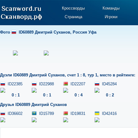
Кроссворды
Команды
Страница
Игроки
Фото
ID60889 Дмитрий Суханов
,
Россия Уфа
Дуэли
ID60889 Дмитрий Суханов
,
счет 1 : 8
,
тур 1
,
место в рейтинге:
ID22385
ID22988
ID22207
ID45284
0
:
1
0
:
1
0
:
4
0
:
2
Друзья
ID60889 Дмитрий Суханов
ID36602
ID15789
ID19831
ID42416