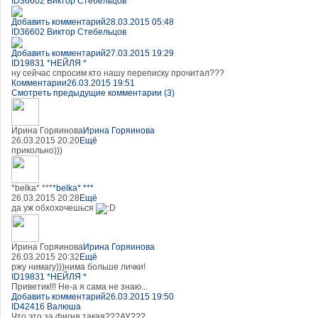
ID36602 Виктор Стебельцов
Добавить комментарий
28.03.2015 05:48
ID36602 Виктор Стебельцов
Добавить комментарий
27.03.2015 19:29
ID19831 *НЕЙЛЯ *
ну сейчас спросим кто нашу переписку прочитал???
Комментарии
26.03.2015 19:51
Смотреть предыдущие комментарии (3)
Ирина Горяинова
Ирина Горяинова
26.03.2015 20:20
Ещё
прикольно)))
*belka* ***
*belka* ***
26.03.2015 20:28
Ещё
да уж обхохочешься
Ирина Горяинова
Ирина Горяинова
26.03.2015 20:32
Ещё
ржу нимагу)))нима больше лички!
ID19831 *НЕЙЛЯ *
Приветик!!! Не-а я сама не знаю...
Добавить комментарий
26.03.2015 19:50
ID42416 Валюша
Что это за фигня такая???АУ???