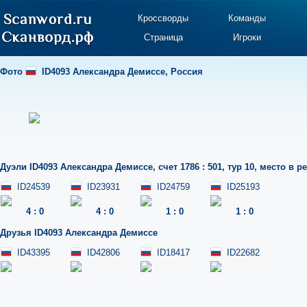
Кроссворды
Команды
Страница
Игроки
Фото
ID4093 Александра Демиссе
,
Россия
Дуэли
ID4093 Александра Демиссе
,
счет 1786 : 501
,
тур 10
,
место в ре
ID24539
ID23931
ID24759
ID25193
4
:
0
4
:
0
1
:
0
1
:
0
Друзья
ID4093 Александра Демиссе
ID43395
ID42806
ID18417
ID22682