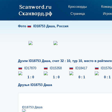
Кроссворды
Коман
Страница
Игрок
Фото
ID18753 Даша
,
Россия
Дуэли
ID18753 Даша
,
счет 32 : 10
,
тур 10
,
место в рейтинге
ID17870
ID15358
ID18417
ID1576
1
:
0
1
:
0
0
:
1
0
:
1
Друзья
ID18753 Даша
ID18753 Даша