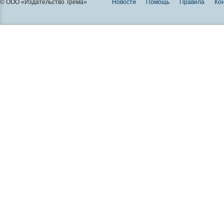
© ООО «Издательство Трема»
Новости
Помощь
Правила
Ко