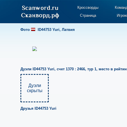
Кроссворды
Коман
Страница
Игрок
Фото
ID44753 Yuri
,
Латвия
Дуэли
ID44753 Yuri
,
счет 1370 : 2466
,
тур 1
,
место в рейтинг
Дуэли
скрыты
Друзья
ID44753 Yuri