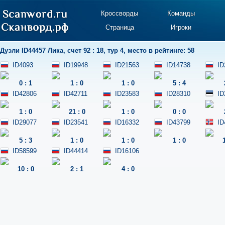
Кроссворды
Команды
Страница
Игроки
Дуэли
ID44457 Лика
,
счет 92 : 18
,
тур 4
,
место в рейтинге: 58
ID4093
ID19948
ID21563
ID14738
ID
0
:
1
1
:
0
1
:
0
5
:
4
ID42806
ID42711
ID23583
ID28310
ID
1
:
0
21
:
0
1
:
0
0
:
0
ID29077
ID23541
ID16332
ID43799
ID
5
:
3
1
:
0
1
:
0
1
:
0
ID58599
ID44414
ID16106
10
:
0
2
:
1
4
:
0