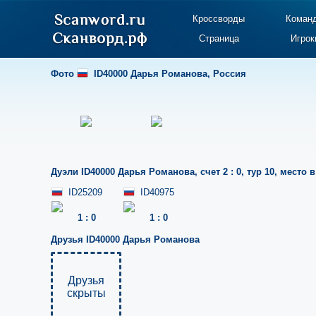
Кроссворды
Коман
Страница
Игрок
Фото
ID40000 Дарья Романова
,
Россия
Дуэли
ID40000 Дарья Романова
,
счет 2 : 0
,
тур 10
,
место в
ID25209
ID40975
1
:
0
1
:
0
Друзья
ID40000 Дарья Романова
Друзья
скрыты