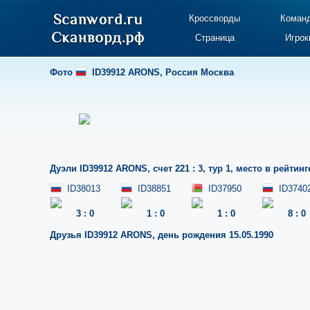
Кроссворды
Коман
Страница
Игрок
Фото
ID39912 ARONS
,
Россия Москва
Дуэли
ID39912 ARONS
,
счет 221 : 3
,
тур 1
,
место в рейтинг
ID38013
ID38851
ID37950
ID3740
3
:
0
1
:
0
1
:
0
8
:
0
Друзья
ID39912 ARONS
,
день рождения 15.05.1990