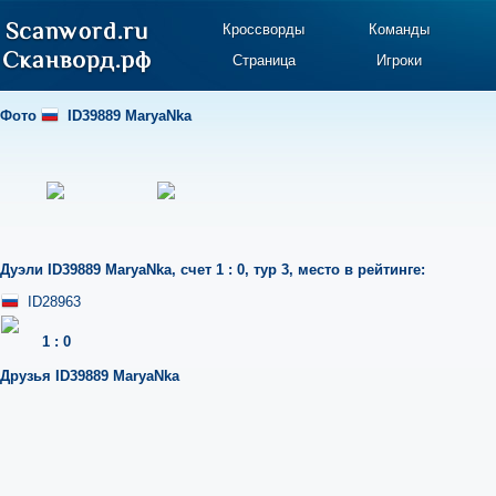
Кроссворды
Команды
Страница
Игроки
Фото
ID39889 MaryaNka
Дуэли
ID39889 MaryaNka
,
счет 1 : 0
,
тур 3
,
место в рейтинге:
ID28963
1
:
0
Друзья
ID39889 MaryaNka