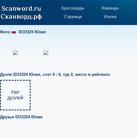
Кроссворды
Команды
Страница
Игроки
Фото
ID33324 Юлия
Дуэли
ID33324 Юлия
,
счет 0 : 0
,
тур 2
,
место в рейтинге:
Нет
дуэлей
Друзья
ID33324 Юлия