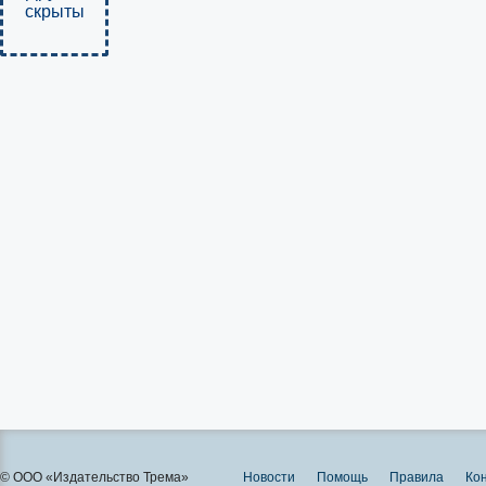
скрыты
© ООО «Издательство Трема»
Новости
Помощь
Правила
Ко