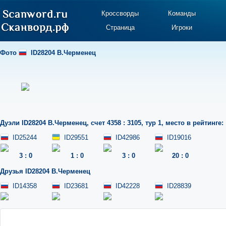
Кроссворды
Команды
Страница
Игроки
Фото
ID28204 В.Черменец
Дуэли
ID28204 В.Черменец
,
счет 4358 : 3105
,
тур 1
,
место в рейтинге:
ID25244
ID29551
ID42986
ID19016
3
:
0
1
:
0
3
:
0
20
:
0
Друзья
ID28204 В.Черменец
ID14358
ID23681
ID42228
ID28839