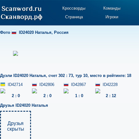
Кроссворды
Команды
Страница
Игроки
Фото
ID24020 Наталья
,
Россия
Дуэли
ID24020 Наталья
,
счет 302 : 73
,
тур 10
,
место в рейтинге: 18
ID42714
ID42806
ID42867
ID42228
2
:
0
2
:
0
1
:
0
2
:
12
Друзья
ID24020 Наталья
Друзья
скрыты