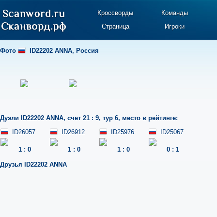
Кроссворды
Команды
Страница
Игроки
Фото
ID22202 ANNA
,
Россия
Дуэли
ID22202 ANNA
,
счет 21 : 9
,
тур 6
,
место в рейтинге:
ID26057
ID26912
ID25976
ID25067
1
:
0
1
:
0
1
:
0
0
:
1
Друзья
ID22202 ANNA