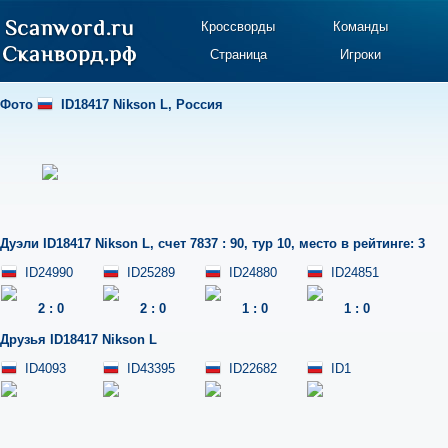
Кроссворды
Команды
Страница
Игроки
Фото
ID18417 Nikson L
,
Россия
Дуэли
ID18417 Nikson L
,
счет 7837 : 90
,
тур 10
,
место в рейтинге: 3
ID24990
ID25289
ID24880
ID24851
2
:
0
2
:
0
1
:
0
1
:
0
Друзья
ID18417 Nikson L
ID4093
ID43395
ID22682
ID1